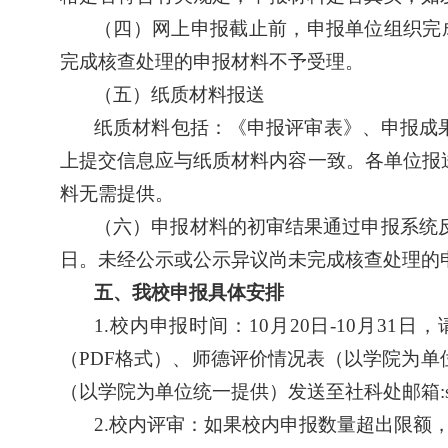
（四）网上申报截止前，申报单位组织完
完成核查处理的申报材料不予受理。
（五）纸质材料报送
纸质材料包括：《申报评审表》、申报成
上提交信息应与纸质材料内容一致。各单位报
料无需提供。
（六）申报材料的初审结果通过申报系统
日。未经公示或公示异议尚未完成核查处理的
五、我校申报具体安排
1.
校内申报时间：
10
月
20
日
-10
月
31
日，
（
PDF
格式）、师德评价情况表（以学院为单
（以学院为单位统一提供）发送至社科处邮箱
2.
校内评审：如果校内申报数量超出限额